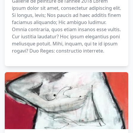
Gallerie de peinture de l’année 2018 Lorem
ipsum dolor sit amet, consectetur adipiscing elit.
Si longus, levis; Nos paucis ad haec additis finem
faciamus aliquando; Hic ambiguo ludimur.
Omnia contraria, quos etiam insanos esse vultis.
Cur iustitia laudatur? Hoc ipsum elegantius poni
meliusque potuit. Mihi, inquam, qui te id ipsum
rogavi? Duo Reges: constructio interrete.